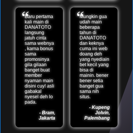
Baru pertama
Mungkin gua
kali main di
udah main
DANATOTO
beberapa
langsung
tahun di
jatuh cinta
DANATOTO
sama webnya
dan keknya
, karna bonus
cuma ini web
sama
doang deh
promosinya
yang nyediain
gila gilaan
bet kecil yang
banget buat
bisa di
member
mainin. bener
nyaman main
bener setia
disini cuy! asli
banget gua
gabakal
sama nih
nyesel deh lo
situs.
pada.
- Kupeng
- Bram,
Jolvin,
Jakarta
Palembang