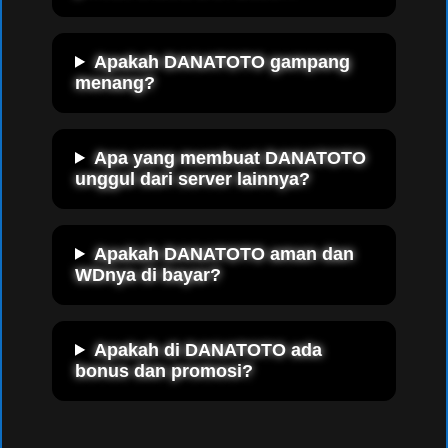
Apakah DANATOTO gampang
menang?
Apa yang membuat DANATOTO
unggul dari server lainnya?
Apakah DANATOTO aman dan
WDnya di bayar?
Apakah di DANATOTO ada
bonus dan promosi?