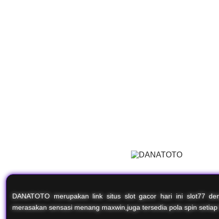
DANATOTO merupakan link situs slot gacor hari ini slot77 d
merasakan sensasi menang maxwin,juga tersedia pola spin setiap 