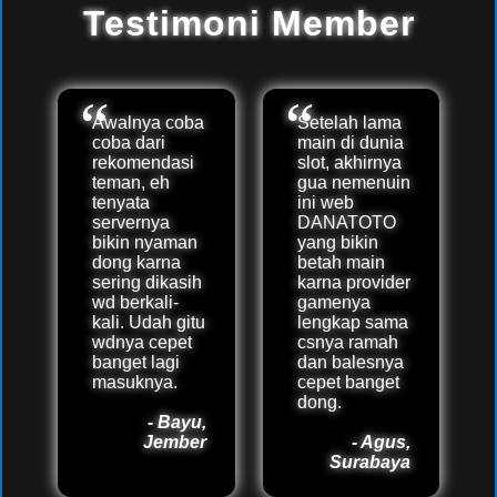
Testimoni Member
Awalnya coba
Setelah lama
coba dari
main di dunia
rekomendasi
slot, akhirnya
teman, eh
gua nemenuin
tenyata
ini web
servernya
DANATOTO
bikin nyaman
yang bikin
dong karna
betah main
sering dikasih
karna provider
wd berkali-
gamenya
kali. Udah gitu
lengkap sama
wdnya cepet
csnya ramah
banget lagi
dan balesnya
masuknya.
cepet banget
dong.
- Bayu,
Jember
- Agus,
Surabaya