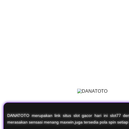
DANATOTO merupakan link situs slot gacor hari ini slot77 d
merasakan sensasi menang maxwin,juga tersedia pola spin setiap 