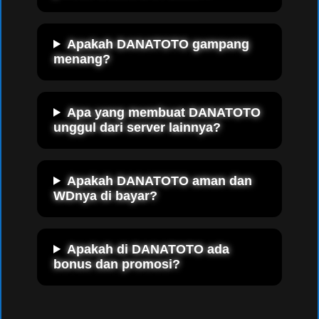
Apakah DANATOTO gampang
menang?
Apa yang membuat DANATOTO
unggul dari server lainnya?
Apakah DANATOTO aman dan
WDnya di bayar?
Apakah di DANATOTO ada
bonus dan promosi?