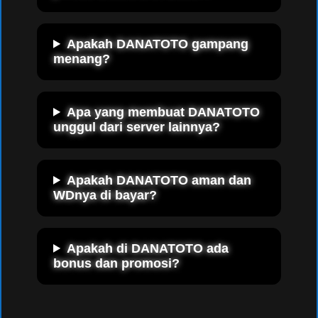
Apakah DANATOTO gampang
menang?
Apa yang membuat DANATOTO
unggul dari server lainnya?
Apakah DANATOTO aman dan
WDnya di bayar?
Apakah di DANATOTO ada
bonus dan promosi?