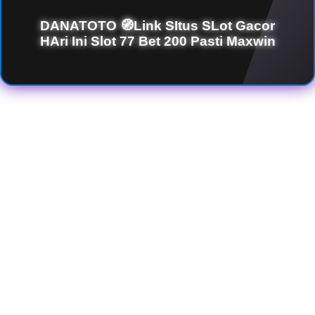
DANATOTO 🧭Link SItus SLot Gacor
HAri Ini Slot 77 Bet 200 Pasti Maxwin