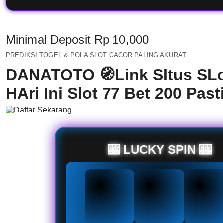
Price:
Minimal Deposit Rp 10,000
PREDIKSI TOGEL & POLA SLOT GACOR PALING AKURAT
DANATOTO 🧭Link SItus SLo
HAri Ini Slot 77 Bet 200 Pas
🎰 LUCKY SPIN 🎰