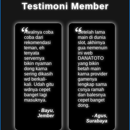
Testimoni Member
Awalnya coba
Setelah lama
coba dari
main di dunia
rekomendasi
slot, akhirnya
teman, eh
gua nemenuin
tenyata
ini web
servernya
DANATOTO
bikin nyaman
yang bikin
dong karna
betah main
sering dikasih
karna provider
wd berkali-
gamenya
kali. Udah gitu
lengkap sama
wdnya cepet
csnya ramah
banget lagi
dan balesnya
masuknya.
cepet banget
dong.
- Bayu,
Jember
- Agus,
Surabaya