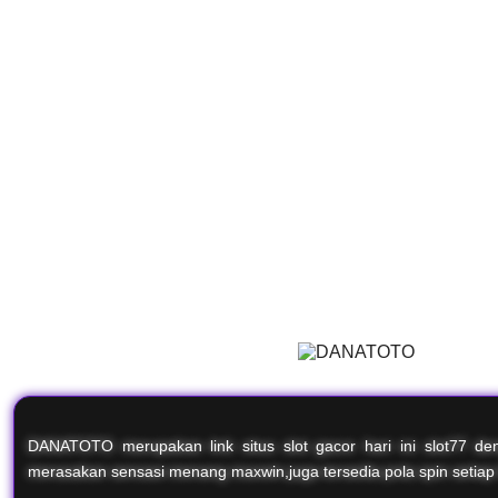
DANATOTO merupakan link situs slot gacor hari ini slot77 d
merasakan sensasi menang maxwin,juga tersedia pola spin setiap 