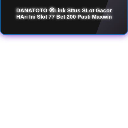
DANATOTO 🧭Link SItus SLot Gacor
HAri Ini Slot 77 Bet 200 Pasti Maxwin