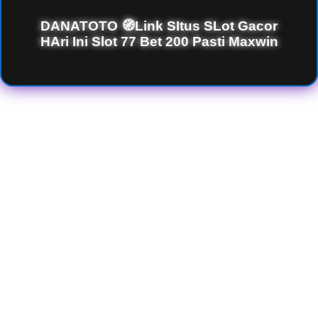
DANATOTO 🧭Link SItus SLot Gacor
HAri Ini Slot 77 Bet 200 Pasti Maxwin