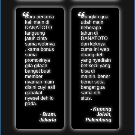
Baru pertama
Mungkin gua
kali main di
udah main
DANATOTO
beberapa
langsung
tahun di
jatuh cinta
DANATOTO
sama webnya
dan keknya
, karna bonus
cuma ini web
sama
doang deh
promosinya
yang nyediain
gila gilaan
bet kecil yang
banget buat
bisa di
member
mainin. bener
nyaman main
bener setia
disini cuy! asli
banget gua
gabakal
sama nih
nyesel deh lo
situs.
pada.
- Kupeng
- Bram,
Jolvin,
Jakarta
Palembang