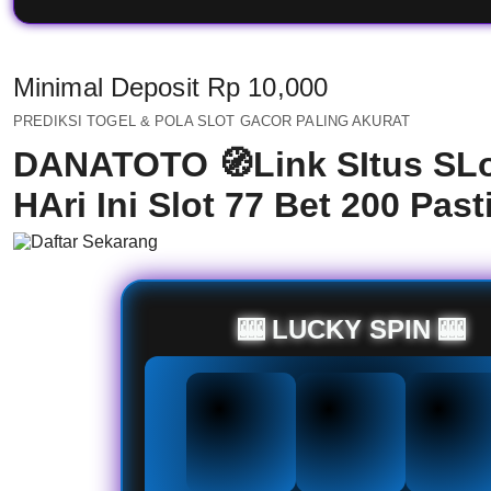
Price:
Minimal Deposit Rp 10,000
PREDIKSI TOGEL & POLA SLOT GACOR PALING AKURAT
DANATOTO 🧭Link SItus SLo
HAri Ini Slot 77 Bet 200 Pas
🎰 LUCKY SPIN 🎰