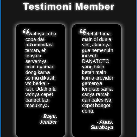
Testimoni Member
Awalnya coba
Setelah lama
coba dari
main di dunia
rekomendasi
slot, akhirnya
teman, eh
gua nemenuin
tenyata
ini web
servernya
DANATOTO
bikin nyaman
yang bikin
dong karna
betah main
sering dikasih
karna provider
wd berkali-
gamenya
kali. Udah gitu
lengkap sama
wdnya cepet
csnya ramah
banget lagi
dan balesnya
masuknya.
cepet banget
dong.
- Bayu,
Jember
- Agus,
Surabaya