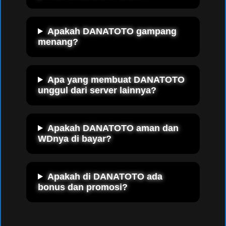
Apakah DANATOTO gampang
menang?
Apa yang membuat DANATOTO
unggul dari server lainnya?
Apakah DANATOTO aman dan
WDnya di bayar?
Apakah di DANATOTO ada
bonus dan promosi?