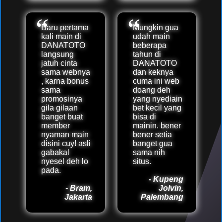
Baru pertama
Mungkin gua
kali main di
udah main
DANATOTO
beberapa
langsung
tahun di
jatuh cinta
DANATOTO
sama webnya
dan keknya
, karna bonus
cuma ini web
sama
doang deh
promosinya
yang nyediain
gila gilaan
bet kecil yang
banget buat
bisa di
member
mainin. bener
nyaman main
bener setia
disini cuy! asli
banget gua
gabakal
sama nih
nyesel deh lo
situs.
pada.
- Kupeng
- Bram,
Jolvin,
Jakarta
Palembang