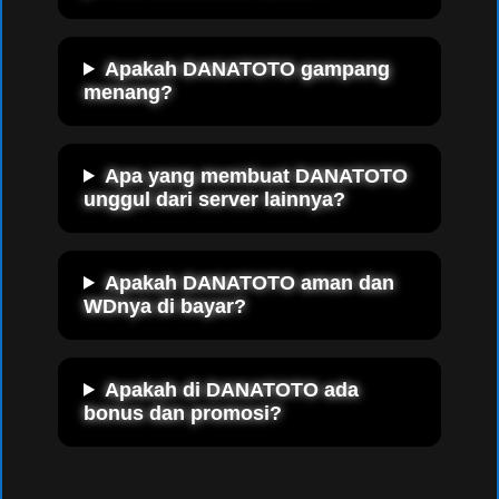
Apakah DANATOTO gampang
menang?
Apa yang membuat DANATOTO
unggul dari server lainnya?
Apakah DANATOTO aman dan
WDnya di bayar?
Apakah di DANATOTO ada
bonus dan promosi?