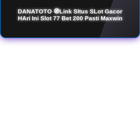
DANATOTO 🧭Link SItus SLot Gacor
HAri Ini Slot 77 Bet 200 Pasti Maxwin