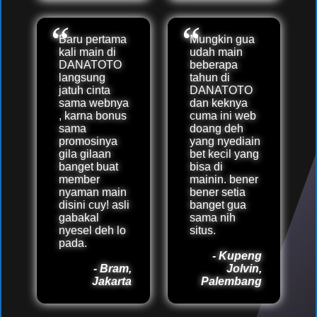
Baru pertama
Mungkin gua
kali main di
udah main
DANATOTO
beberapa
langsung
tahun di
jatuh cinta
DANATOTO
sama webnya
dan keknya
, karna bonus
cuma ini web
sama
doang deh
promosinya
yang nyediain
gila gilaan
bet kecil yang
banget buat
bisa di
member
mainin. bener
nyaman main
bener setia
disini cuy! asli
banget gua
gabakal
sama nih
nyesel deh lo
situs.
pada.
- Kupeng
- Bram,
Jolvin,
Jakarta
Palembang