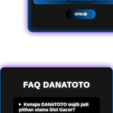
SPIN 🎲
Loading...
FAQ DANATOTO
Kenapa DANATOTO wajib jadi
pilihan utama Slot Gacor?