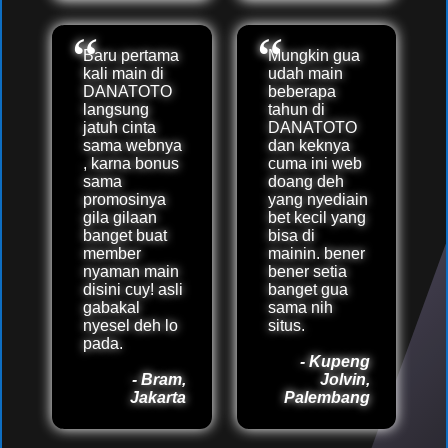
Baru pertama
Mungkin gua
kali main di
udah main
DANATOTO
beberapa
langsung
tahun di
jatuh cinta
DANATOTO
sama webnya
dan keknya
, karna bonus
cuma ini web
sama
doang deh
promosinya
yang nyediain
gila gilaan
bet kecil yang
banget buat
bisa di
member
mainin. bener
nyaman main
bener setia
disini cuy! asli
banget gua
gabakal
sama nih
nyesel deh lo
situs.
pada.
- Kupeng
- Bram,
Jolvin,
Jakarta
Palembang