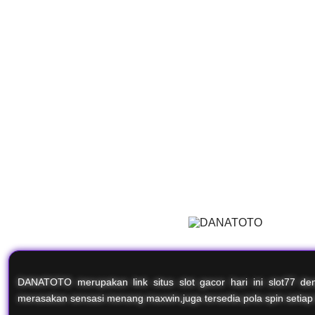
DANATOTO merupakan link situs slot gacor hari ini slot77 d
merasakan sensasi menang maxwin,juga tersedia pola spin setiap 