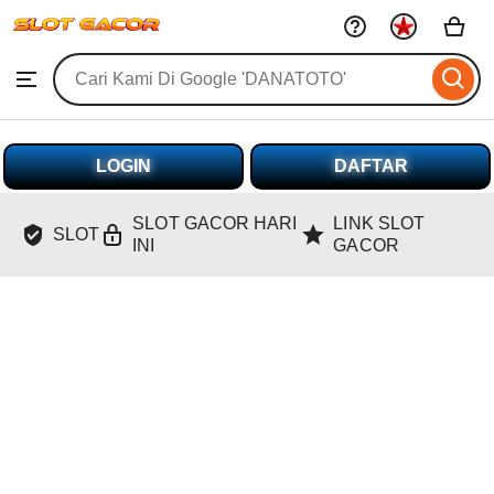
DANATOTO
Skip
to
Search
Browse
ontent
for
items
or
shops
LOGIN
DAFTAR
SLOT GACOR HARI
LINK SLOT
SLOT
INI
GACOR