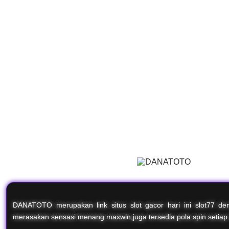
DANATOTO merupakan link situs slot gacor hari ini slot77 d
merasakan sensasi menang maxwin,juga tersedia pola spin setiap 