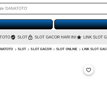
TOTO
SLOT
SLOT GACOR HARI INI
LINK SLOT 
ANATOTO
SLOT
SLOT GACOR
SLOT ONLINE
LINK SLOT GA