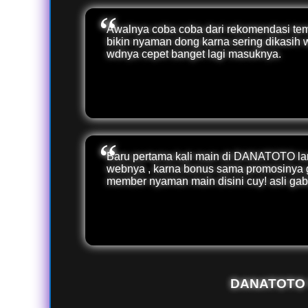
Awalnya coba coba dari rekomendasi tem
bikin nyaman dong karna sering dikasih w
wdnya cepet banget lagi masuknya.
Baru pertama kali main di DANATOTO la
webnya , karna bonus sama promosinya g
member nyaman main disini cuy! asli gab
DANATOTO 🧭