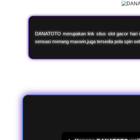
DANATOTO merupakan link situs slot gacor hari 
sensasi menang maxwin,juga tersedia pola spin seti
Loading...