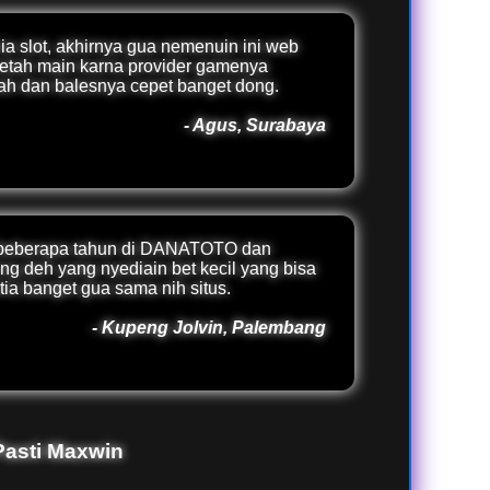
ia slot, akhirnya gua nemenuin ini web
tah main karna provider gamenya
h dan balesnya cepet banget dong.
- Agus, Surabaya
 beberapa tahun di DANATOTO dan
g deh yang nyediain bet kecil yang bisa
tia banget gua sama nih situs.
- Kupeng Jolvin, Palembang
Pasti Maxwin