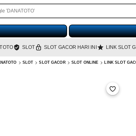
TOTO
SLOT
SLOT GACOR HARI INI
LINK SLOT 
ANATOTO
SLOT
SLOT GACOR
SLOT ONLINE
LINK SLOT GA