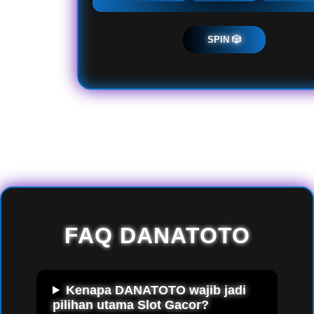
SPIN 🎲
Loading...
FAQ DANATOTO
Kenapa DANATOTO wajib jadi
pilihan utama Slot Gacor?