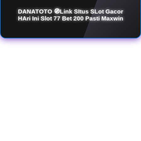
DANATOTO 🧭Link SItus SLot Gacor
HAri Ini Slot 77 Bet 200 Pasti Maxwin