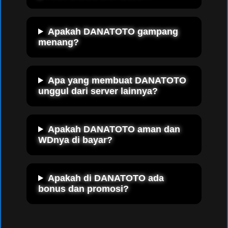
Apakah DANATOTO gampang
menang?
Apa yang membuat DANATOTO
unggul dari server lainnya?
Apakah DANATOTO aman dan
WDnya di bayar?
Apakah di DANATOTO ada
bonus dan promosi?