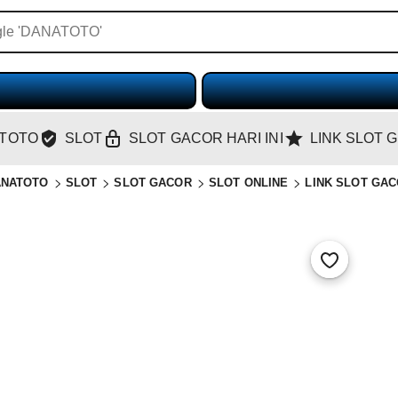
TOTO
SLOT
SLOT GACOR HARI INI
LINK SLOT 
ANATOTO
SLOT
SLOT GACOR
SLOT ONLINE
LINK SLOT GA