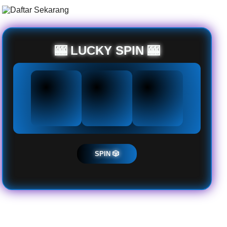
🎰 LUCKY SPIN 🎰
SPIN 🎲