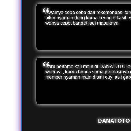
Awalnya coba coba dari rekomendasi tem
bikin nyaman dong karna sering dikasih w
wdnya cepet banget lagi masuknya.
Baru pertama kali main di DANATOTO la
webnya , karna bonus sama promosinya g
member nyaman main disini cuy! asli gab
DANATOTO 🧭