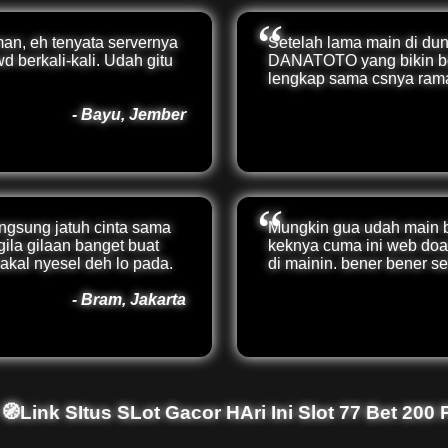
an, eh tenyata servernya
Setelah lama main di dun
d berkali-kali. Udah gitu
DANATOTO yang bikin be
lengkap sama csnya rama
- Bayu, Jember
ngsung jatuh cinta sama
Mungkin gua udah main
ila gilaan banget buat
keknya cuma ini web doan
akal nyesel deh lo pada.
di mainin. bener bener se
- Bram, Jakarta
Link SItus SLot Gacor HAri Ini Slot 77 Bet 200 