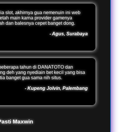
ia slot, akhirnya gua nemenuin ini web
tah main karna provider gamenya
h dan balesnya cepet banget dong.
- Agus, Surabaya
 beberapa tahun di DANATOTO dan
g deh yang nyediain bet kecil yang bisa
tia banget gua sama nih situs.
- Kupeng Jolvin, Palembang
Pasti Maxwin