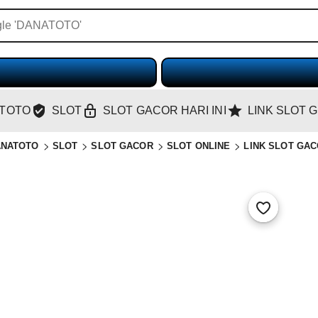
TOTO
SLOT
SLOT GACOR HARI INI
LINK SLOT 
ANATOTO
SLOT
SLOT GACOR
SLOT ONLINE
LINK SLOT GA