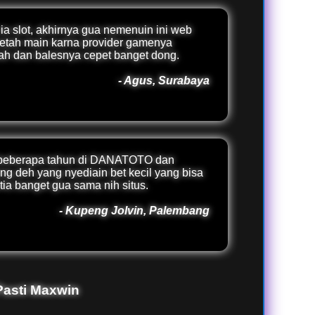
ia slot, akhirnya gua nemenuin ini web
tah main karna provider gamenya
h dan balesnya cepet banget dong.
- Agus, Surabaya
 beberapa tahun di DANATOTO dan
g deh yang nyediain bet kecil yang bisa
tia banget gua sama nih situs.
- Kupeng Jolvin, Palembang
Pasti Maxwin