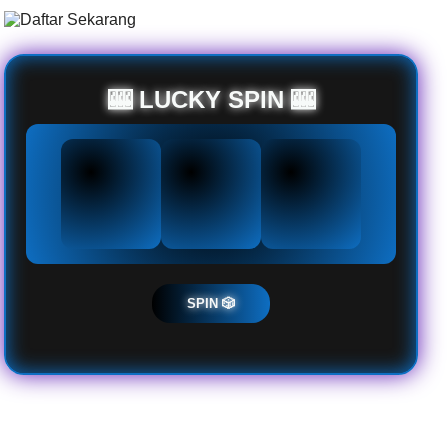
🎰 LUCKY SPIN 🎰
SPIN 🎲