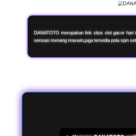
DANATOTO merupakan link situs slot gacor hari 
sensasi menang maxwin,juga tersedia pola spin seti
Loading...