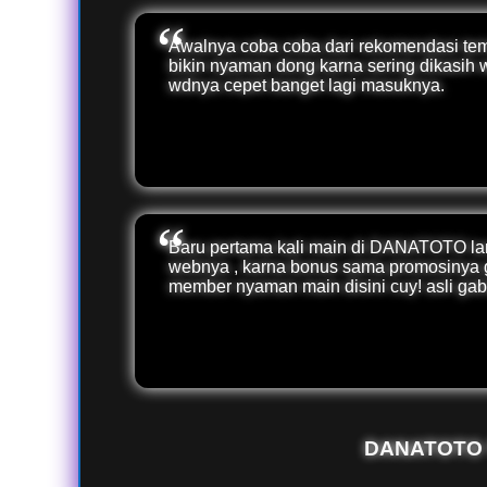
Awalnya coba coba dari rekomendasi tem
bikin nyaman dong karna sering dikasih w
wdnya cepet banget lagi masuknya.
Baru pertama kali main di DANATOTO la
webnya , karna bonus sama promosinya g
member nyaman main disini cuy! asli gab
DANATOTO 🧭