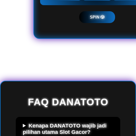
SPIN 🎲
Loading...
FAQ DANATOTO
Kenapa DANATOTO wajib jadi
pilihan utama Slot Gacor?