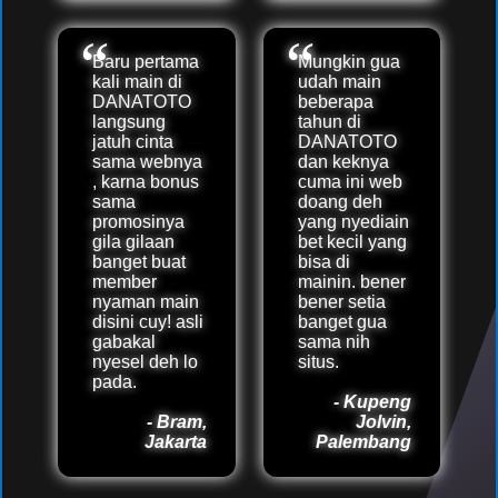
Baru pertama
Mungkin gua
kali main di
udah main
DANATOTO
beberapa
langsung
tahun di
jatuh cinta
DANATOTO
sama webnya
dan keknya
, karna bonus
cuma ini web
sama
doang deh
promosinya
yang nyediain
gila gilaan
bet kecil yang
banget buat
bisa di
member
mainin. bener
nyaman main
bener setia
disini cuy! asli
banget gua
gabakal
sama nih
nyesel deh lo
situs.
pada.
- Kupeng
- Bram,
Jolvin,
Jakarta
Palembang