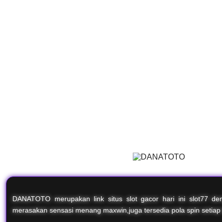
DANATOTO merupakan link situs slot gacor hari ini slot77 d
merasakan sensasi menang maxwin,juga tersedia pola spin setiap 