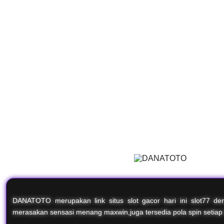
DANATOTO merupakan link situs slot gacor hari ini slot77 d
merasakan sensasi menang maxwin,juga tersedia pola spin setiap 