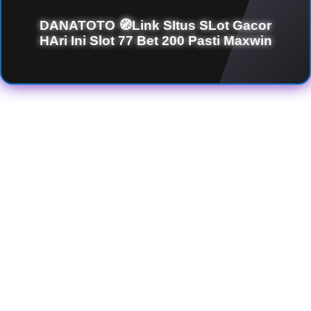
DANATOTO 🧭Link SItus SLot Gacor
HAri Ini Slot 77 Bet 200 Pasti Maxwin