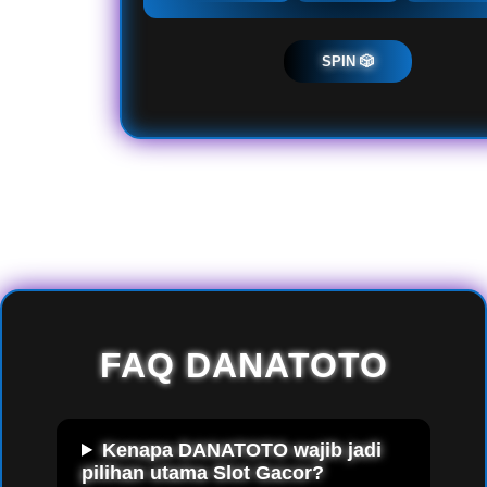
SPIN 🎲
Loading...
FAQ DANATOTO
Kenapa DANATOTO wajib jadi
pilihan utama Slot Gacor?