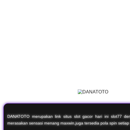
DANATOTO merupakan link situs slot gacor hari ini slot77 d
merasakan sensasi menang maxwin,juga tersedia pola spin setiap 