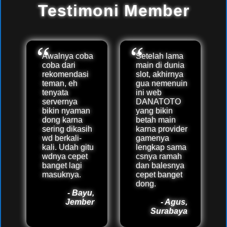
Testimoni Member
Awalnya coba
Setelah lama
coba dari
main di dunia
rekomendasi
slot, akhirnya
teman, eh
gua nemenuin
tenyata
ini web
servernya
DANATOTO
bikin nyaman
yang bikin
dong karna
betah main
sering dikasih
karna provider
wd berkali-
gamenya
kali. Udah gitu
lengkap sama
wdnya cepet
csnya ramah
banget lagi
dan balesnya
masuknya.
cepet banget
dong.
- Bayu,
Jember
- Agus,
Surabaya