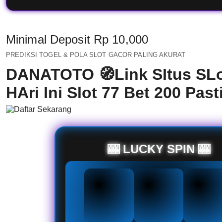
Price:
Minimal Deposit Rp 10,000
PREDIKSI TOGEL & POLA SLOT GACOR PALING AKURAT
DANATOTO 🧭Link SItus SLo
HAri Ini Slot 77 Bet 200 Pas
🎰 LUCKY SPIN 🎰