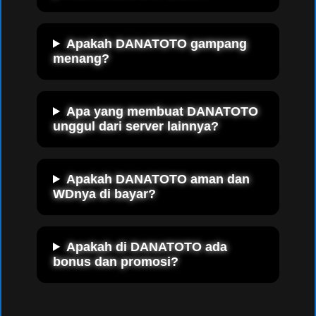
Apakah DANATOTO gampang
menang?
Apa yang membuat DANATOTO
unggul dari server lainnya?
Apakah DANATOTO aman dan
WDnya di bayar?
Apakah di DANATOTO ada
bonus dan promosi?