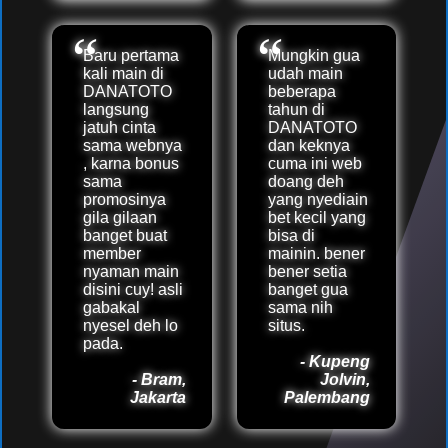
Baru pertama
Mungkin gua
kali main di
udah main
DANATOTO
beberapa
langsung
tahun di
jatuh cinta
DANATOTO
sama webnya
dan keknya
, karna bonus
cuma ini web
sama
doang deh
promosinya
yang nyediain
gila gilaan
bet kecil yang
banget buat
bisa di
member
mainin. bener
nyaman main
bener setia
disini cuy! asli
banget gua
gabakal
sama nih
nyesel deh lo
situs.
pada.
- Kupeng
- Bram,
Jolvin,
Jakarta
Palembang