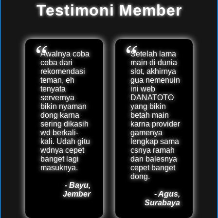
Testimoni Member
Awalnya coba
Setelah lama
coba dari
main di dunia
rekomendasi
slot, akhirnya
teman, eh
gua nemenuin
tenyata
ini web
servernya
DANATOTO
bikin nyaman
yang bikin
dong karna
betah main
sering dikasih
karna provider
wd berkali-
gamenya
kali. Udah gitu
lengkap sama
wdnya cepet
csnya ramah
banget lagi
dan balesnya
masuknya.
cepet banget
dong.
- Bayu,
Jember
- Agus,
Surabaya