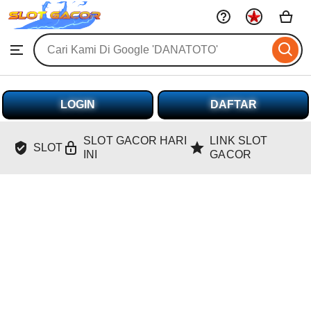
DANATOTO
Skip
to
Search
Browse
ontent
for
items
or
shops
LOGIN
DAFTAR
SLOT GACOR HARI
LINK SLOT
SLOT
INI
GACOR