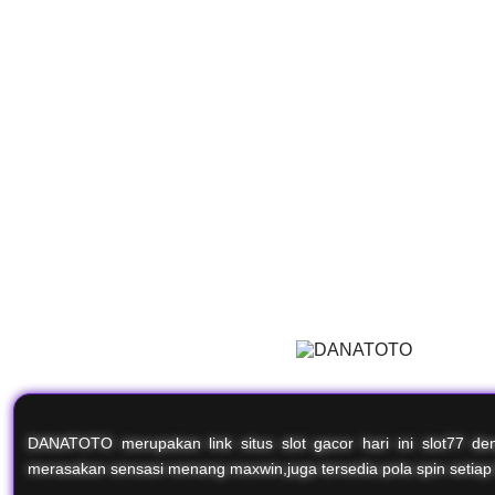
DANATOTO merupakan link situs slot gacor hari ini slot77 d
merasakan sensasi menang maxwin,juga tersedia pola spin setiap 