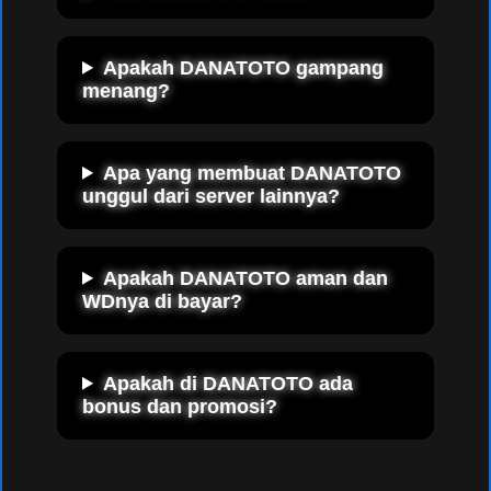
Apakah DANATOTO gampang
menang?
Apa yang membuat DANATOTO
unggul dari server lainnya?
Apakah DANATOTO aman dan
WDnya di bayar?
Apakah di DANATOTO ada
bonus dan promosi?