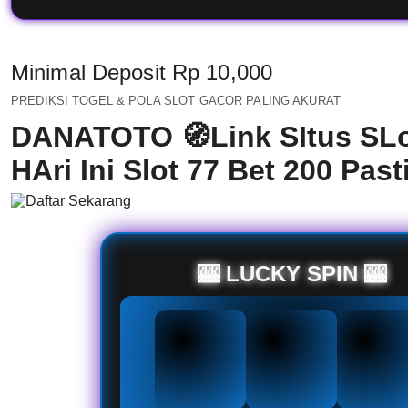
Price:
Minimal Deposit Rp 10,000
PREDIKSI TOGEL & POLA SLOT GACOR PALING AKURAT
DANATOTO 🧭Link SItus SLo
HAri Ini Slot 77 Bet 200 Pas
🎰 LUCKY SPIN 🎰