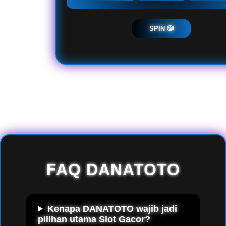
SPIN 🎲
Loading...
FAQ DANATOTO
Kenapa DANATOTO wajib jadi
pilihan utama Slot Gacor?