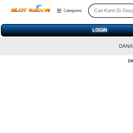
Skip
Search
DANATOTO
to
Categories
for
Content
items
or
shops
LOGIN
DANA
D