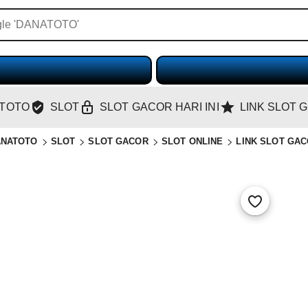
TOTO
SLOT
SLOT GACOR HARI INI
LINK SLOT 
ANATOTO
SLOT
SLOT GACOR
SLOT ONLINE
LINK SLOT GA