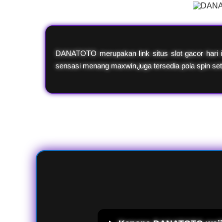
DANATOTO merupakan link situs slot gacor hari 
sensasi menang maxwin,juga tersedia pola spin seti
Loading...