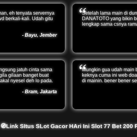
an, eh tenyata servernya
Setelah lama main di dun
d berkali-kali. Udah gitu
DANATOTO yang bikin be
lengkap sama csnya rama
- Bayu, Jember
ngsung jatuh cinta sama
Mungkin gua udah main
ila gilaan banget buat
keknya cuma ini web doan
akal nyesel deh lo pada.
di mainin. bener bener se
- Bram, Jakarta
Link SItus SLot Gacor HAri Ini Slot 77 Bet 200 