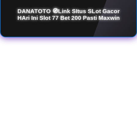
DANATOTO 🧭Link SItus SLot Gacor
HAri Ini Slot 77 Bet 200 Pasti Maxwin