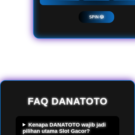
SPIN 🎲
Loading...
FAQ DANATOTO
Kenapa DANATOTO wajib jadi
pilihan utama Slot Gacor?