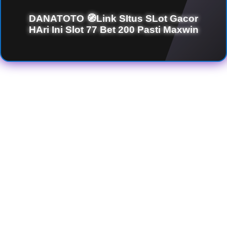
DANATOTO 🧭Link SItus SLot Gacor
HAri Ini Slot 77 Bet 200 Pasti Maxwin