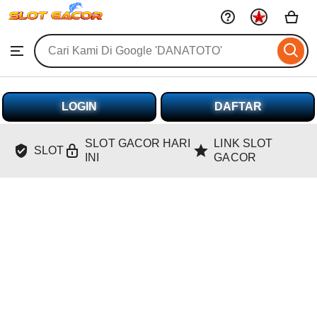
DANATOTO
Skip
to
Search
Browse
ontent
for
items
or
shops
LOGIN
DAFTAR
SLOT GACOR HARI
LINK SLOT
SLOT
INI
GACOR