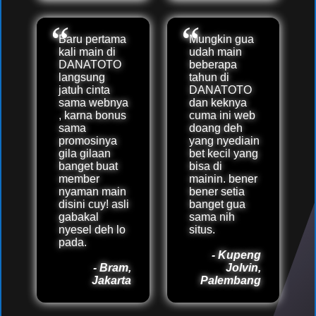
Baru pertama
Mungkin gua
kali main di
udah main
DANATOTO
beberapa
langsung
tahun di
jatuh cinta
DANATOTO
sama webnya
dan keknya
, karna bonus
cuma ini web
sama
doang deh
promosinya
yang nyediain
gila gilaan
bet kecil yang
banget buat
bisa di
member
mainin. bener
nyaman main
bener setia
disini cuy! asli
banget gua
gabakal
sama nih
nyesel deh lo
situs.
pada.
- Kupeng
- Bram,
Jolvin,
Jakarta
Palembang