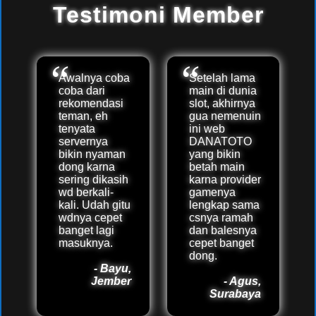
Testimoni Member
Awalnya coba
Setelah lama
coba dari
main di dunia
rekomendasi
slot, akhirnya
teman, eh
gua nemenuin
tenyata
ini web
servernya
DANATOTO
bikin nyaman
yang bikin
dong karna
betah main
sering dikasih
karna provider
wd berkali-
gamenya
kali. Udah gitu
lengkap sama
wdnya cepet
csnya ramah
banget lagi
dan balesnya
masuknya.
cepet banget
dong.
- Bayu,
Jember
- Agus,
Surabaya