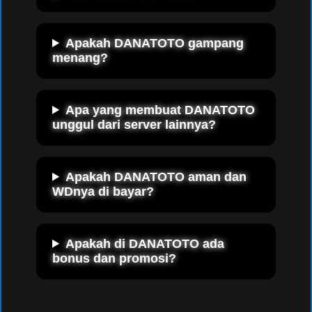
Apakah DANATOTO gampang
menang?
Apa yang membuat DANATOTO
unggul dari server lainnya?
Apakah DANATOTO aman dan
WDnya di bayar?
Apakah di DANATOTO ada
bonus dan promosi?