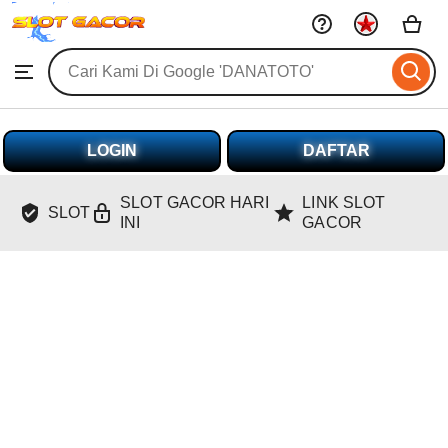
DANATOTO
Skip
to
Search
Browse
ontent
for
items
or
shops
LOGIN
DAFTAR
SLOT GACOR HARI
LINK SLOT
SLOT
INI
GACOR