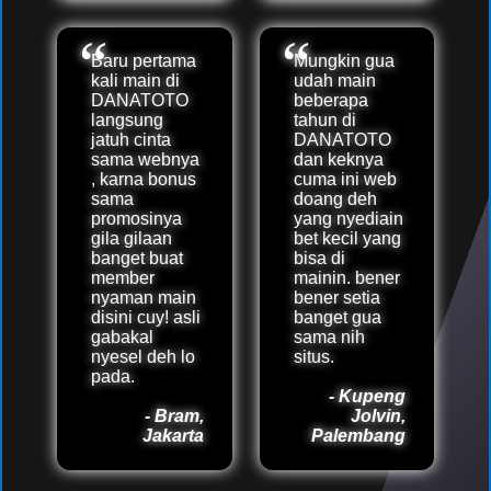
Baru pertama
Mungkin gua
kali main di
udah main
DANATOTO
beberapa
langsung
tahun di
jatuh cinta
DANATOTO
sama webnya
dan keknya
, karna bonus
cuma ini web
sama
doang deh
promosinya
yang nyediain
gila gilaan
bet kecil yang
banget buat
bisa di
member
mainin. bener
nyaman main
bener setia
disini cuy! asli
banget gua
gabakal
sama nih
nyesel deh lo
situs.
pada.
- Kupeng
- Bram,
Jolvin,
Jakarta
Palembang