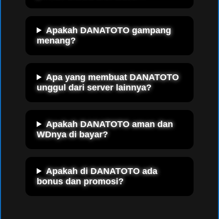
Apakah DANATOTO gampang
menang?
Apa yang membuat DANATOTO
unggul dari server lainnya?
Apakah DANATOTO aman dan
WDnya di bayar?
Apakah di DANATOTO ada
bonus dan promosi?