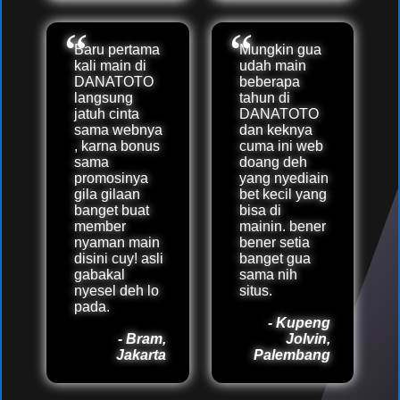
Baru pertama
Mungkin gua
kali main di
udah main
DANATOTO
beberapa
langsung
tahun di
jatuh cinta
DANATOTO
sama webnya
dan keknya
, karna bonus
cuma ini web
sama
doang deh
promosinya
yang nyediain
gila gilaan
bet kecil yang
banget buat
bisa di
member
mainin. bener
nyaman main
bener setia
disini cuy! asli
banget gua
gabakal
sama nih
nyesel deh lo
situs.
pada.
- Kupeng
- Bram,
Jolvin,
Jakarta
Palembang