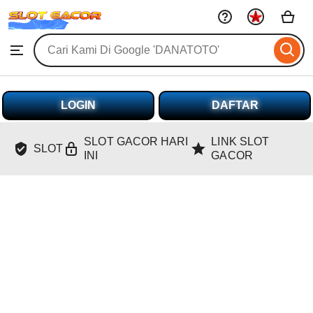
DANATOTO
Skip
to
Search
Browse
ontent
for
items
or
shops
LOGIN
DAFTAR
SLOT GACOR HARI
LINK SLOT
SLOT
INI
GACOR