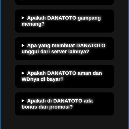
Apakah DANATOTO gampang
menang?
Apa yang membuat DANATOTO
unggul dari server lainnya?
Apakah DANATOTO aman dan
WDnya di bayar?
Apakah di DANATOTO ada
bonus dan promosi?