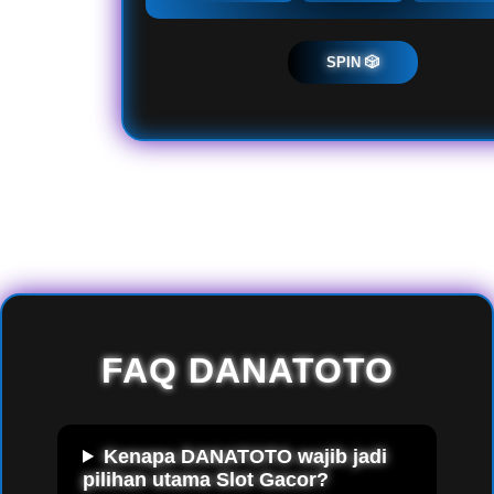
SPIN 🎲
Loading...
FAQ DANATOTO
Kenapa DANATOTO wajib jadi
pilihan utama Slot Gacor?