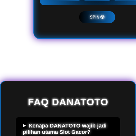
SPIN 🎲
Loading...
FAQ DANATOTO
Kenapa DANATOTO wajib jadi
pilihan utama Slot Gacor?