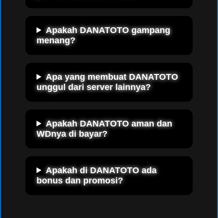
Apakah DANATOTO gampang
menang?
Apa yang membuat DANATOTO
unggul dari server lainnya?
Apakah DANATOTO aman dan
WDnya di bayar?
Apakah di DANATOTO ada
bonus dan promosi?