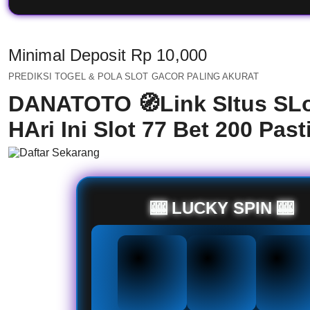
Price:
Minimal Deposit Rp 10,000
PREDIKSI TOGEL & POLA SLOT GACOR PALING AKURAT
DANATOTO 🧭Link SItus SLo
HAri Ini Slot 77 Bet 200 Pas
🎰 LUCKY SPIN 🎰