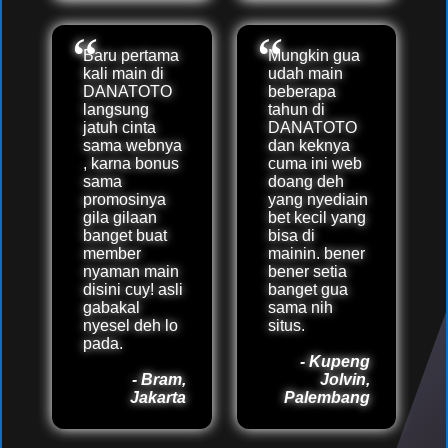
Baru pertama
Mungkin gua
kali main di
udah main
DANATOTO
beberapa
langsung
tahun di
jatuh cinta
DANATOTO
sama webnya
dan keknya
, karna bonus
cuma ini web
sama
doang deh
promosinya
yang nyediain
gila gilaan
bet kecil yang
banget buat
bisa di
member
mainin. bener
nyaman main
bener setia
disini cuy! asli
banget gua
gabakal
sama nih
nyesel deh lo
situs.
pada.
- Kupeng
- Bram,
Jolvin,
Jakarta
Palembang