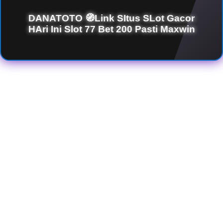
DANATOTO 🧭Link SItus SLot Gacor
HAri Ini Slot 77 Bet 200 Pasti Maxwin