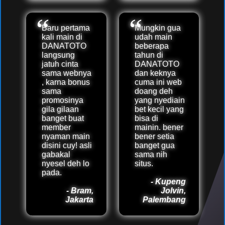
Baru pertama
Mungkin gua
kali main di
udah main
DANATOTO
beberapa
langsung
tahun di
jatuh cinta
DANATOTO
sama webnya
dan keknya
, karna bonus
cuma ini web
sama
doang deh
promosinya
yang nyediain
gila gilaan
bet kecil yang
banget buat
bisa di
member
mainin. bener
nyaman main
bener setia
disini cuy! asli
banget gua
gabakal
sama nih
nyesel deh lo
situs.
pada.
- Kupeng
- Bram,
Jolvin,
Jakarta
Palembang