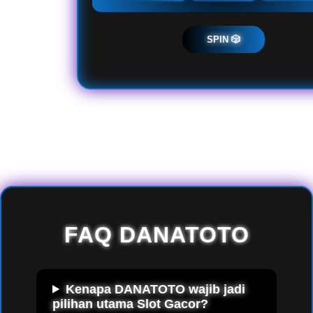
SPIN 🎲
Loading...
FAQ DANATOTO
Kenapa DANATOTO wajib jadi
pilihan utama Slot Gacor?