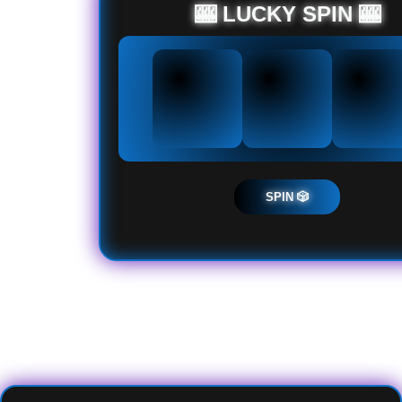
🎰 LUCKY SPIN 🎰
SPIN 🎲
Loading...