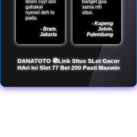
disini cuy! asli
banget gua
gabakal
sama nih
nyesel deh lo
situs.
pada.
- Kupeng
- Bram,
Jolvin,
Jakarta
Palembang
DANATOTO 🧭Link SItus SLot Gacor
HAri Ini Slot 77 Bet 200 Pasti Maxwin