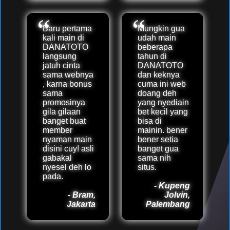
Baru pertama
Mungkin gua
kali main di
udah main
DANATOTO
beberapa
langsung
tahun di
jatuh cinta
DANATOTO
sama webnya
dan keknya
, karna bonus
cuma ini web
sama
doang deh
promosinya
yang nyediain
gila gilaan
bet kecil yang
banget buat
bisa di
member
mainin. bener
nyaman main
bener setia
disini cuy! asli
banget gua
gabakal
sama nih
nyesel deh lo
situs.
pada.
- Kupeng
- Bram,
Jolvin,
Jakarta
Palembang