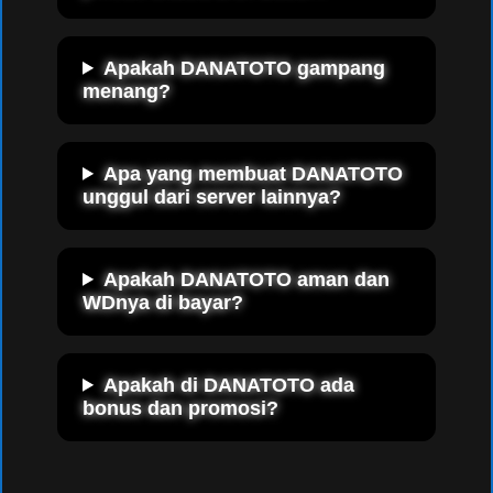
Apakah DANATOTO gampang
menang?
Apa yang membuat DANATOTO
unggul dari server lainnya?
Apakah DANATOTO aman dan
WDnya di bayar?
Apakah di DANATOTO ada
bonus dan promosi?