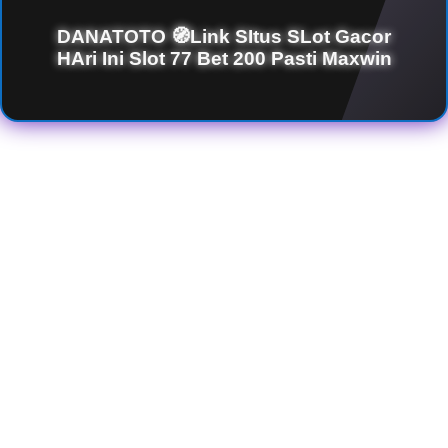
DANATOTO 🧭Link SItus SLot Gacor
HAri Ini Slot 77 Bet 200 Pasti Maxwin