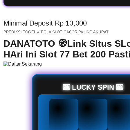
Price:
Minimal Deposit Rp 10,000
PREDIKSI TOGEL & POLA SLOT GACOR PALING AKURAT
DANATOTO 🧭Link SItus SLo
HAri Ini Slot 77 Bet 200 Pas
🎰 LUCKY SPIN 🎰