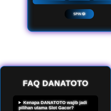
SPIN 🎲
Loading...
FAQ DANATOTO
Kenapa DANATOTO wajib jadi
pilihan utama Slot Gacor?