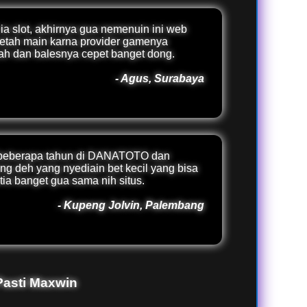
ia slot, akhirnya gua nemenuin ini web
tah main karna provider gamenya
h dan balesnya cepet banget dong.
- Agus, Surabaya
 beberapa tahun di DANATOTO dan
g deh yang nyediain bet kecil yang bisa
tia banget gua sama nih situs.
- Kupeng Jolvin, Palembang
Pasti Maxwin