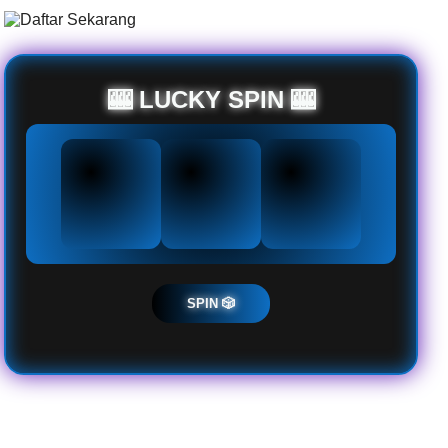
🎰 LUCKY SPIN 🎰
SPIN 🎲