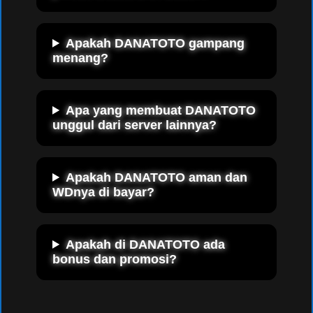
Apakah DANATOTO gampang
menang?
Apa yang membuat DANATOTO
unggul dari server lainnya?
Apakah DANATOTO aman dan
WDnya di bayar?
Apakah di DANATOTO ada
bonus dan promosi?