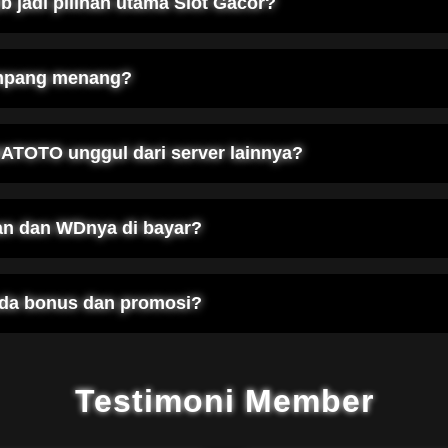
jadi pilihan utama Slot Gacor?
mpang menang?
TOTO unggul dari server lainnya?
 dan WDnya di bayar?
da bonus dan promosi?
Testimoni Member