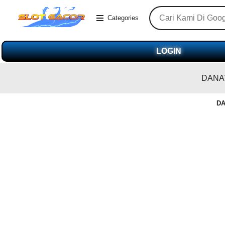
Skip
Search
DANATOTO
to
Categories
for
Content
items
or
shops
LOGIN
DANA
D