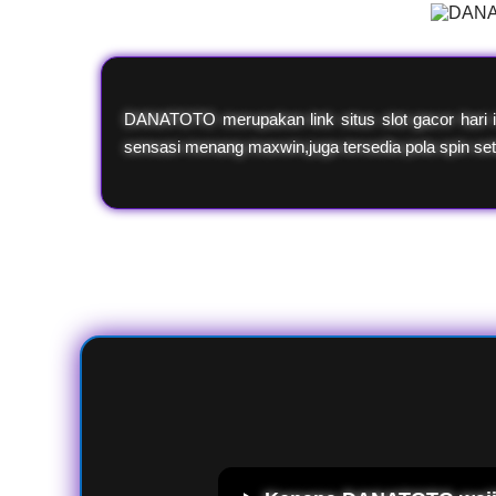
DANATOTO merupakan link situs slot gacor hari 
sensasi menang maxwin,juga tersedia pola spin seti
Loading...