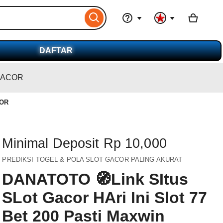
DAFTAR
GACOR
COR
Price:
Minimal Deposit Rp 10,000
PREDIKSI TOGEL & POLA SLOT GACOR PALING AKURAT
DANATOTO 🧭Link SItus
SLot Gacor HAri Ini Slot 77
Bet 200 Pasti Maxwin