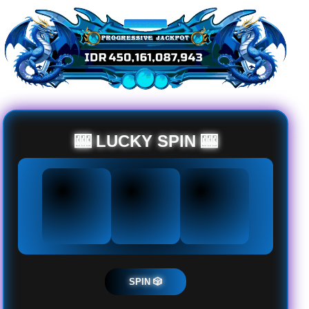
🎰 LUCKY SPIN 🎰
SPIN 🎲