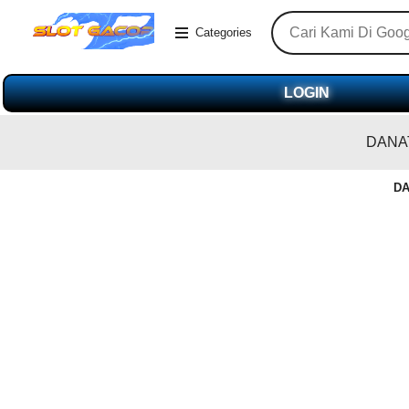
Skip
Search
DANATOTO
to
Categories
for
Content
items
or
shops
LOGIN
DANA
D