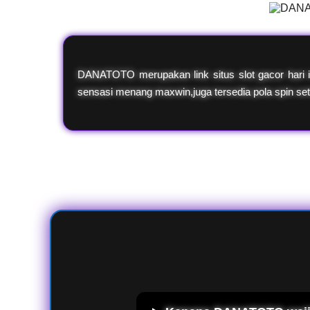
DANATOTO merupakan link situs slot gacor hari 
sensasi menang maxwin,juga tersedia pola spin seti
Loading...