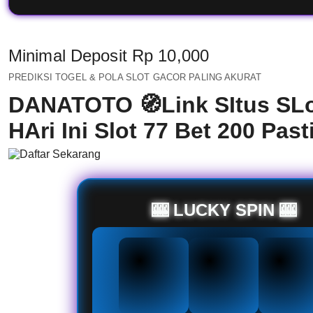
Price:
Minimal Deposit Rp 10,000
PREDIKSI TOGEL & POLA SLOT GACOR PALING AKURAT
DANATOTO 🧭Link SItus SLo
HAri Ini Slot 77 Bet 200 Pas
🎰 LUCKY SPIN 🎰