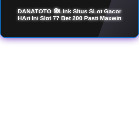
DANATOTO 🧭Link SItus SLot Gacor
HAri Ini Slot 77 Bet 200 Pasti Maxwin