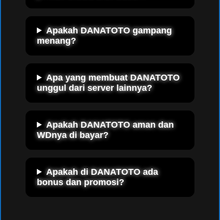
Apakah DANATOTO gampang
menang?
Apa yang membuat DANATOTO
unggul dari server lainnya?
Apakah DANATOTO aman dan
WDnya di bayar?
Apakah di DANATOTO ada
bonus dan promosi?