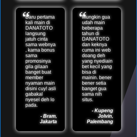
Baru pertama
Mungkin gua
kali main di
udah main
DANATOTO
beberapa
langsung
tahun di
jatuh cinta
DANATOTO
sama webnya
dan keknya
, karna bonus
cuma ini web
sama
doang deh
promosinya
yang nyediain
gila gilaan
bet kecil yang
banget buat
bisa di
member
mainin. bener
nyaman main
bener setia
disini cuy! asli
banget gua
gabakal
sama nih
nyesel deh lo
situs.
pada.
- Kupeng
- Bram,
Jolvin,
Jakarta
Palembang