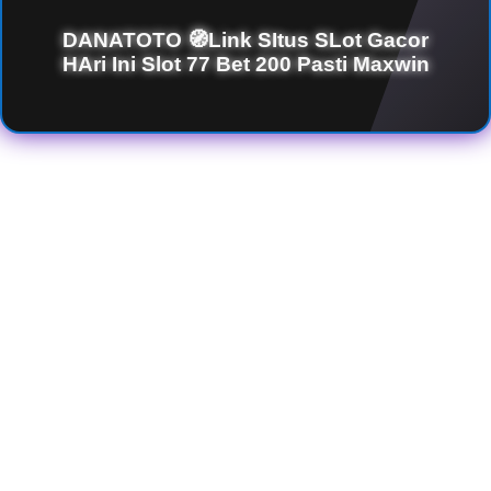
DANATOTO 🧭Link SItus SLot Gacor
HAri Ini Slot 77 Bet 200 Pasti Maxwin