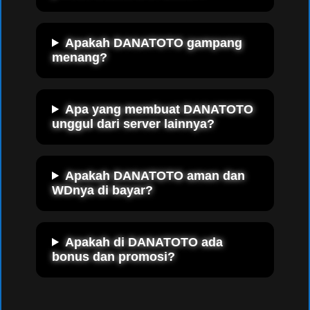
Apakah DANATOTO gampang
menang?
Apa yang membuat DANATOTO
unggul dari server lainnya?
Apakah DANATOTO aman dan
WDnya di bayar?
Apakah di DANATOTO ada
bonus dan promosi?