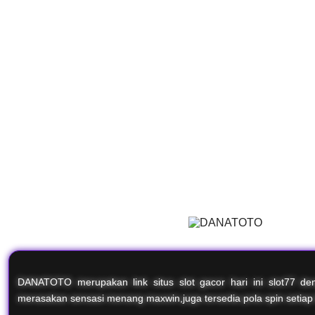
DANATOTO merupakan link situs slot gacor hari ini slot77 d
merasakan sensasi menang maxwin,juga tersedia pola spin setiap 