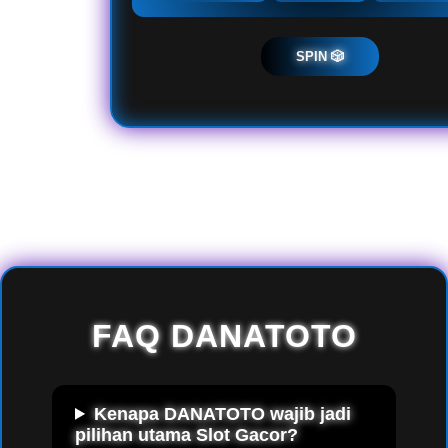
SPIN 🎲
Loading...
FAQ DANATOTO
Kenapa DANATOTO wajib jadi
pilihan utama Slot Gacor?