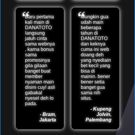
Baru pertama
Mungkin gua
kali main di
udah main
DANATOTO
beberapa
langsung
tahun di
jatuh cinta
DANATOTO
sama webnya
dan keknya
, karna bonus
cuma ini web
sama
doang deh
promosinya
yang nyediain
gila gilaan
bet kecil yang
banget buat
bisa di
member
mainin. bener
nyaman main
bener setia
disini cuy! asli
banget gua
gabakal
sama nih
nyesel deh lo
situs.
pada.
- Kupeng
- Bram,
Jolvin,
Jakarta
Palembang