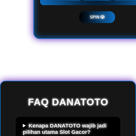
SPIN 🎲
Loading...
FAQ DANATOTO
Kenapa DANATOTO wajib jadi
pilihan utama Slot Gacor?