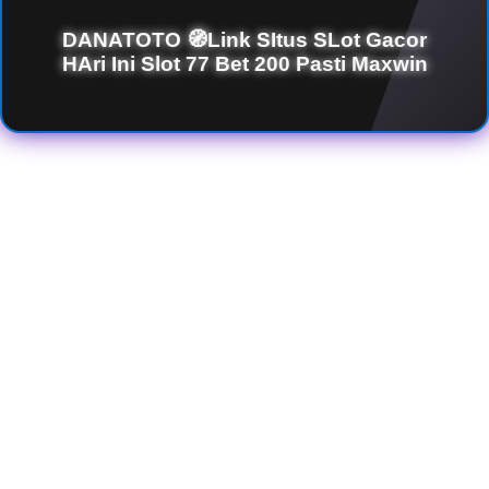
DANATOTO 🧭Link SItus SLot Gacor
HAri Ini Slot 77 Bet 200 Pasti Maxwin