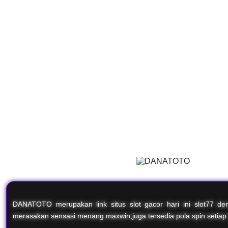
DANATOTO merupakan link situs slot gacor hari ini slot77 d
merasakan sensasi menang maxwin,juga tersedia pola spin setiap 