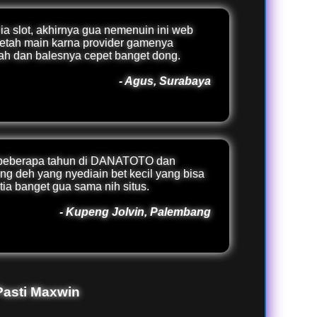
ia slot, akhirnya gua nemenuin ini web
tah main karna provider gamenya
h dan balesnya cepet banget dong.
- Agus, Surabaya
 beberapa tahun di DANATOTO dan
g deh yang nyediain bet kecil yang bisa
tia banget gua sama nih situs.
- Kupeng Jolvin, Palembang
Pasti Maxwin