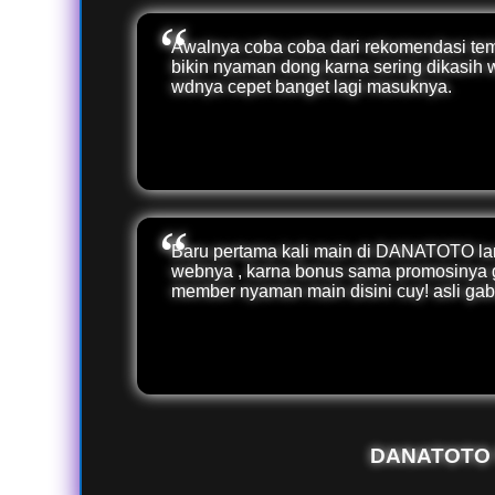
Awalnya coba coba dari rekomendasi tem
bikin nyaman dong karna sering dikasih w
wdnya cepet banget lagi masuknya.
Baru pertama kali main di DANATOTO la
webnya , karna bonus sama promosinya g
member nyaman main disini cuy! asli gab
DANATOTO 🧭