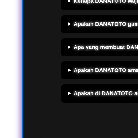
Kenapa DANATOTO wajib 
Apakah DANATOTO ga
Apa yang membuat DANA
Apakah DANATOTO aman
Apakah di DANATOTO a