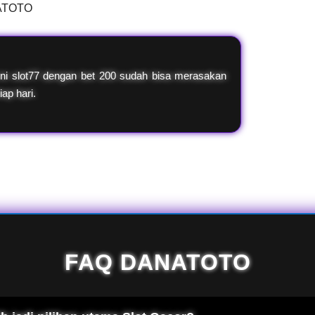
ini slot77 dengan bet 200 sudah bisa merasakan
ap hari.
FAQ DANATOTO