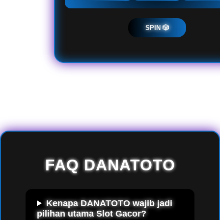
SPIN 🎲
Loading...
FAQ DANATOTO
Kenapa DANATOTO wajib jadi
pilihan utama Slot Gacor?