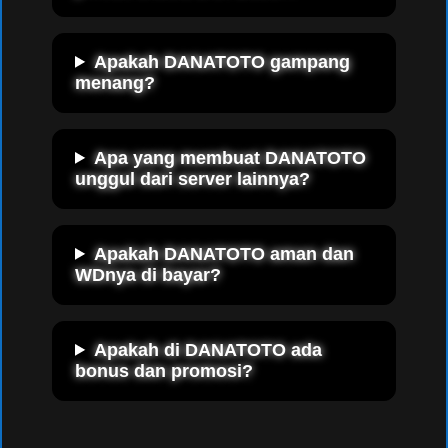
Apakah DANATOTO gampang
menang?
Apa yang membuat DANATOTO
unggul dari server lainnya?
Apakah DANATOTO aman dan
WDnya di bayar?
Apakah di DANATOTO ada
bonus dan promosi?