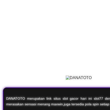
DANATOTO merupakan link situs slot gacor hari ini slot77 d
merasakan sensasi menang maxwin,juga tersedia pola spin setiap 