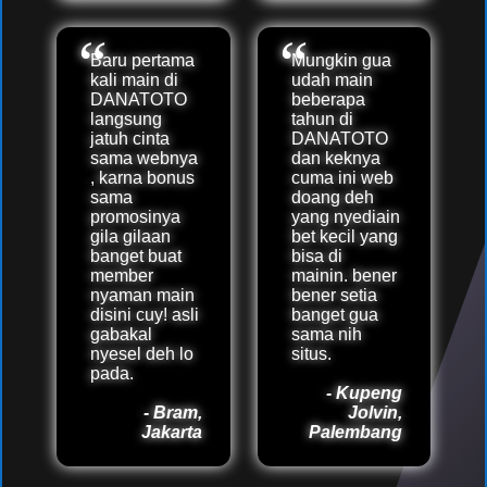
Baru pertama
Mungkin gua
kali main di
udah main
DANATOTO
beberapa
langsung
tahun di
jatuh cinta
DANATOTO
sama webnya
dan keknya
, karna bonus
cuma ini web
sama
doang deh
promosinya
yang nyediain
gila gilaan
bet kecil yang
banget buat
bisa di
member
mainin. bener
nyaman main
bener setia
disini cuy! asli
banget gua
gabakal
sama nih
nyesel deh lo
situs.
pada.
- Kupeng
- Bram,
Jolvin,
Jakarta
Palembang