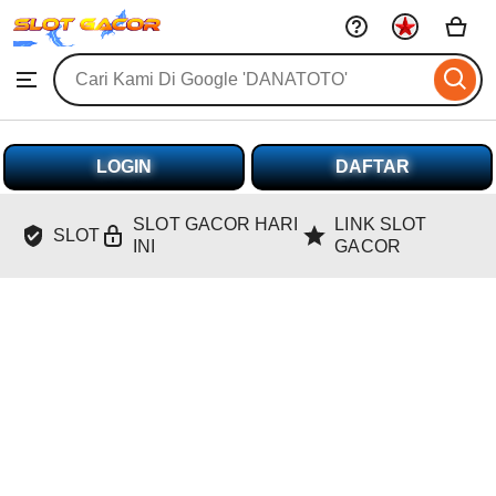
DANATOTO
Skip
to
Search
Browse
ontent
for
items
or
shops
LOGIN
DAFTAR
SLOT GACOR HARI
LINK SLOT
SLOT
INI
GACOR