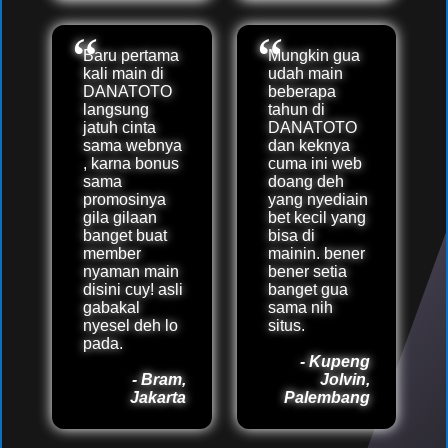
Baru pertama
Mungkin gua
kali main di
udah main
DANATOTO
beberapa
langsung
tahun di
jatuh cinta
DANATOTO
sama webnya
dan keknya
, karna bonus
cuma ini web
sama
doang deh
promosinya
yang nyediain
gila gilaan
bet kecil yang
banget buat
bisa di
member
mainin. bener
nyaman main
bener setia
disini cuy! asli
banget gua
gabakal
sama nih
nyesel deh lo
situs.
pada.
- Kupeng
- Bram,
Jolvin,
Jakarta
Palembang