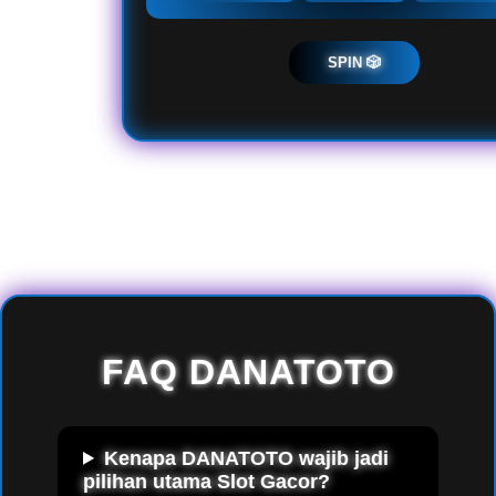
SPIN 🎲
Loading...
FAQ DANATOTO
Kenapa DANATOTO wajib jadi
pilihan utama Slot Gacor?