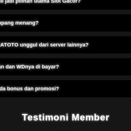
jadi pilihan utama Slot Gacor?
mpang menang?
TOTO unggul dari server lainnya?
 dan WDnya di bayar?
da bonus dan promosi?
Testimoni Member