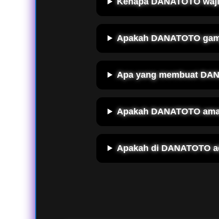
Kenapa DANATOTO wajib 
Apakah DANATOTO ga
Apa yang membuat DANA
Apakah DANATOTO aman
Apakah di DANATOTO a