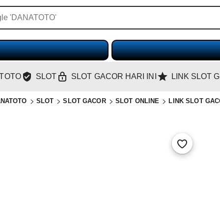
TOTO
SLOT
SLOT GACOR HARI INI
LINK SLOT 
ANATOTO
SLOT
SLOT GACOR
SLOT ONLINE
LINK SLOT GA