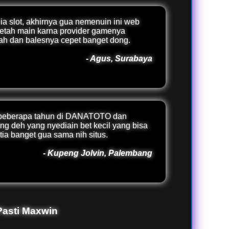
ia slot, akhirnya gua nemenuin ini web
tah main karna provider gamenya
h dan balesnya cepet banget dong.
- Agus, Surabaya
 beberapa tahun di DANATOTO dan
g deh yang nyediain bet kecil yang bisa
tia banget gua sama nih situs.
- Kupeng Jolvin, Palembang
Pasti Maxwin