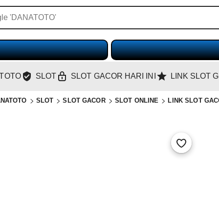
TOTO
SLOT
SLOT GACOR HARI INI
LINK SLOT 
ANATOTO
SLOT
SLOT GACOR
SLOT ONLINE
LINK SLOT GA