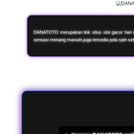
DANATOTO merupakan link situs slot gacor hari 
sensasi menang maxwin,juga tersedia pola spin seti
Loading...