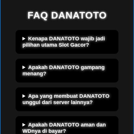
FAQ DANATOTO
Kenapa DANATOTO wajib jadi
pilihan utama Slot Gacor?
Apakah DANATOTO gampang
menang?
Apa yang membuat DANATOTO
unggul dari server lainnya?
Apakah DANATOTO aman dan
WDnya di bayar?