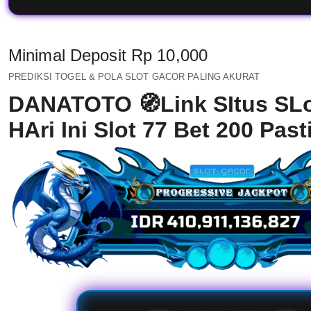
Price:
Minimal Deposit Rp 10,000
PREDIKSI TOGEL & POLA SLOT GACOR PALING AKURAT
DANATOTO 🧭Link SItus SLo
HAri Ini Slot 77 Bet 200 Pas