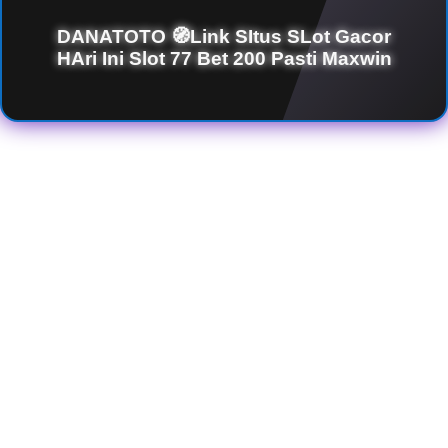
DANATOTO 🧭Link SItus SLot Gacor
HAri Ini Slot 77 Bet 200 Pasti Maxwin