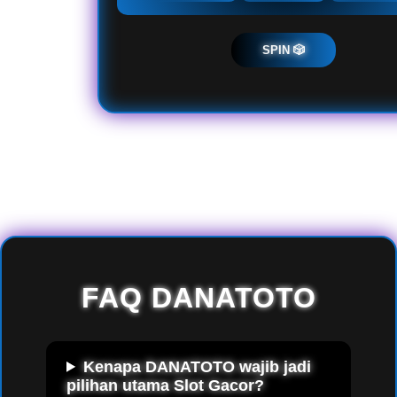
SPIN 🎲
Loading...
FAQ DANATOTO
Kenapa DANATOTO wajib jadi
pilihan utama Slot Gacor?