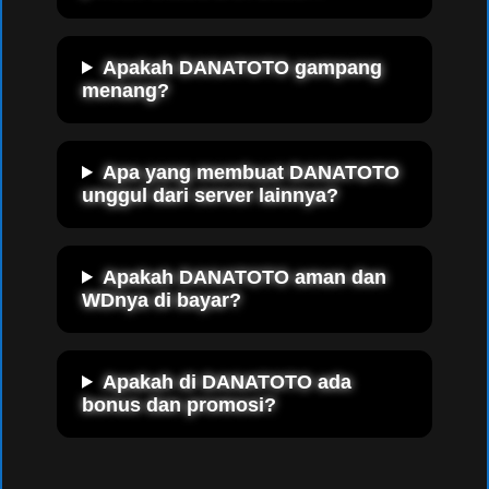
Apakah DANATOTO gampang
menang?
Apa yang membuat DANATOTO
unggul dari server lainnya?
Apakah DANATOTO aman dan
WDnya di bayar?
Apakah di DANATOTO ada
bonus dan promosi?