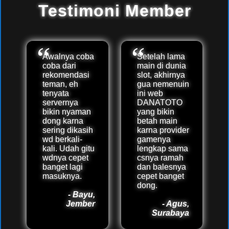
Testimoni Member
Awalnya coba
Setelah lama
coba dari
main di dunia
rekomendasi
slot, akhirnya
teman, eh
gua nemenuin
tenyata
ini web
servernya
DANATOTO
bikin nyaman
yang bikin
dong karna
betah main
sering dikasih
karna provider
wd berkali-
gamenya
kali. Udah gitu
lengkap sama
wdnya cepet
csnya ramah
banget lagi
dan balesnya
masuknya.
cepet banget
dong.
- Bayu,
Jember
- Agus,
Surabaya