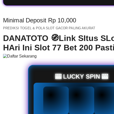
Price:
Minimal Deposit Rp 10,000
PREDIKSI TOGEL & POLA SLOT GACOR PALING AKURAT
DANATOTO 🧭Link SItus SLo
HAri Ini Slot 77 Bet 200 Pas
🎰 LUCKY SPIN 🎰