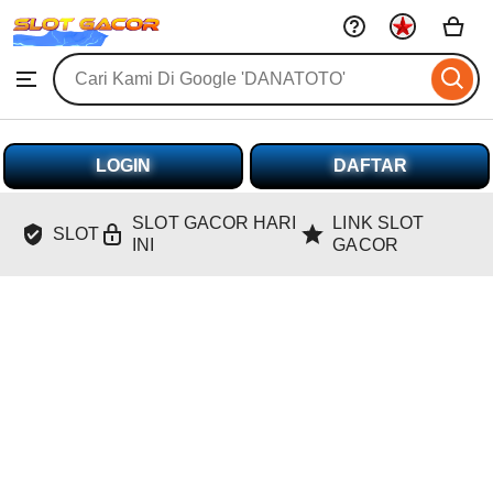
DANATOTO
Skip
to
Search
Browse
ontent
for
items
or
shops
LOGIN
DAFTAR
SLOT GACOR HARI
LINK SLOT
SLOT
INI
GACOR