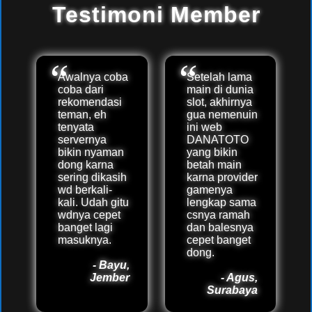
Testimoni Member
Awalnya coba
Setelah lama
coba dari
main di dunia
rekomendasi
slot, akhirnya
teman, eh
gua nemenuin
tenyata
ini web
servernya
DANATOTO
bikin nyaman
yang bikin
dong karna
betah main
sering dikasih
karna provider
wd berkali-
gamenya
kali. Udah gitu
lengkap sama
wdnya cepet
csnya ramah
banget lagi
dan balesnya
masuknya.
cepet banget
dong.
- Bayu,
Jember
- Agus,
Surabaya