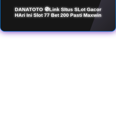
DANATOTO 🧭Link SItus SLot Gacor
HAri Ini Slot 77 Bet 200 Pasti Maxwin