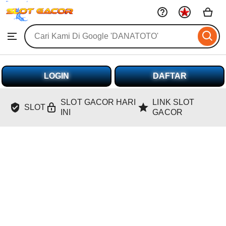
DANATOTO
Skip
to
Search
Browse
ontent
for
items
or
shops
LOGIN
DAFTAR
SLOT GACOR HARI
LINK SLOT
SLOT
INI
GACOR