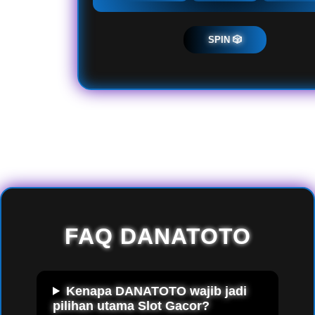
SPIN 🎲
Loading...
FAQ DANATOTO
Kenapa DANATOTO wajib jadi
pilihan utama Slot Gacor?